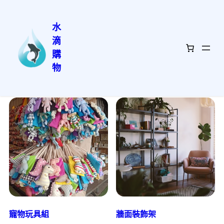
水
滴
購
物
熱銷商品
寵物玩具組
牆面裝飾架