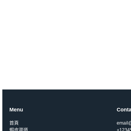
顧客心聲
水滴購物的蝦皮渠道讓
Menu
Conta
首頁
email
蝦皮渠道
+1234