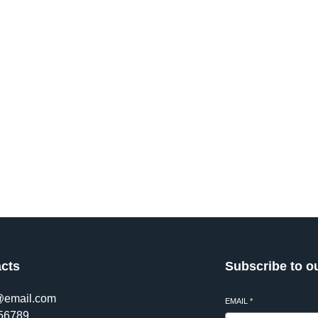
我輕鬆找到心儀家具，配送快速
cts
Subscribe to o
@email.com
EMAIL
*
56789