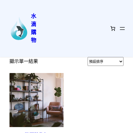
水
滴
跳
首頁
/ 居家生活
購
至
物
居家生活
主
要
內
顯示單一結果
容