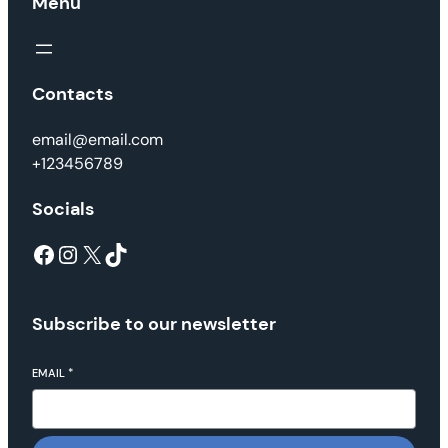
Menu
Contacts
email@email.com
+123456789
Socials
Facebook
Instagram
X
TikTok
Subscribe to our newsletter
EMAIL
*