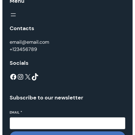
Menu
Contacts
email@email.com
+123456789
Socials
Facebook
Instagram
X
TikTok
Subscribe to our newsletter
EMAIL
*