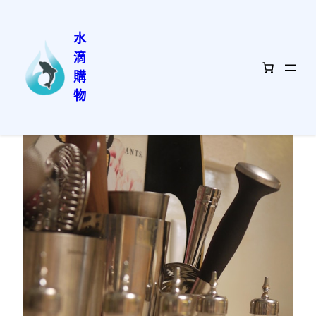
水
滴
跳
首頁
/
寵物用品
/ 廚房收納盒
購
至
物
主
要
內
容