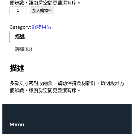
便辨識，讓廚房空間更整潔有序。
廚
加入購物車
房
收
Category:
寵物用品
納
描述
盒
數
評價 (0)
量
描述
多款尺寸密封收納盒，幫助保持食材新鮮，透明設計方
便辨識，讓廚房空間更整潔有序。
Menu